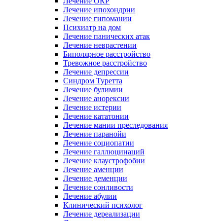
Лечение ОКР
Лечение ипохондрии
Лечение гипомании
Психиатр на дом
Лечение панических атак
Лечение неврастении
Биполярное расстройство
Тревожное расстройство
Лечение депрессии
Синдром Туретта
Лечение булимии
Лечение анорексии
Лечение истерии
Лечение кататонии
Лечение мании преследования
Лечение паранойи
Лечение социопатии
Лечение галлюцинаций
Лечение клаустрофобии
Лечение аменции
Лечение деменции
Лечение сонливости
Лечение абулии
Клинический психолог
Лечение дереализации