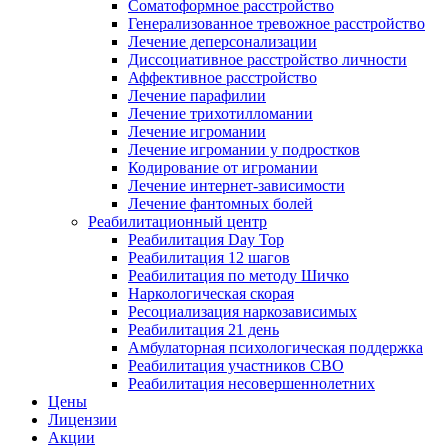
Соматоформное расстройство
Генерализованное тревожное расстройство
Лечение деперсонализации
Диссоциативное расстройство личности
Аффективное расстройство
Лечение парафилии
Лечение трихотилломании
Лечение игромании
Лечение игромании у подростков
Кодирование от игромании
Лечение интернет-зависимости
Лечение фантомных болей
Реабилитационный центр
Реабилитация Day Top
Реабилитация 12 шагов
Реабилитация по методу Шичко
Наркологическая скорая
Ресоциализация наркозависимых
Реабилитация 21 день
Амбулаторная психологическая поддержка
Реабилитация участников СВО
Реабилитация несовершеннолетних
Цены
Лицензии
Акции