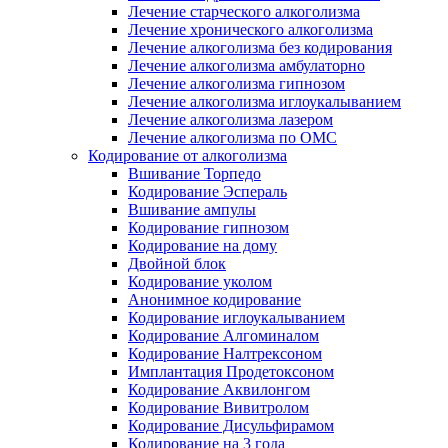
Лечение старческого алкоголизма
Лечение хронического алкоголизма
Лечение алкоголизма без кодирования
Лечение алкоголизма амбулаторно
Лечение алкоголизма гипнозом
Лечение алкоголизма иглоукалыванием
Лечение алкоголизма лазером
Лечение алкоголизма по ОМС
Кодирование от алкоголизма
Вшивание Торпедо
Кодирование Эспераль
Вшивание ампулы
Кодирование гипнозом
Кодирование на дому
Двойной блок
Кодирование уколом
Анонимное кодирование
Кодирование иглоукалыванием
Кодирование Алгоминалом
Кодирование Налтрексоном
Имплантация Продетоксоном
Кодирование Аквилонгом
Кодирование Вивитролом
Кодирование Дисульфирамом
Кодирование на 3 года