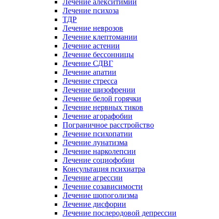
Лечение алекситимии
Лечение психоза
ТДР
Лечение неврозов
Лечение клептомании
Лечение астении
Лечение бессонницы
Лечение СДВГ
Лечение апатии
Лечение стресса
Лечение шизофрении
Лечение белой горячки
Лечение нервных тиков
Лечение агорафобии
Пограничное расстройство
Лечение психопатии
Лечение лунатизма
Лечение нарколепсии
Лечение социофобии
Консультация психиатра
Лечение агрессии
Лечение созависимости
Лечение шопоголизма
Лечение дисфории
Лечение послеродовой депрессии