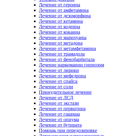
Лечение от героина
Лечение от амфетамина
Лечение от дезоморфина
Лечение от кетамина
Лечение от кодеина
Лечение от кокаина
Лечение от марихуаны
Лечение от метадона
Лечение от метамфетамина
Лечение от трамадола
Лечение от фенобарбитала
Лечение наркомании гипнозом
Лечение от лирики
Лечение от мефедрона
Лечение от спайса
Лечение от соли
Принудительное лечение
Лечение от ЛСД
Лечение от экстази
Лечение от первитина
Лечение от гашиша
Лечение от опиума
Лечение от бутирата
Помощь при передозировке
Детоксикация наркозависимых